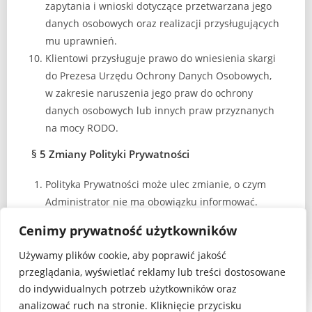
zapytania i wnioski dotyczące przetwarzana jego
danych osobowych oraz realizacji przysługujących
mu uprawnień.
Klientowi przysługuje prawo do wniesienia skargi
do Prezesa Urzędu Ochrony Danych Osobowych,
w zakresie naruszenia jego praw do ochrony
danych osobowych lub innych praw przyznanych
na mocy RODO.
§ 5 Zmiany Polityki Prywatności
Polityka Prywatności może ulec zmianie, o czym
Administrator nie ma obowiązku informować.
Pytania związane z Polityką Prywatności prosimy
Cenimy prywatność użytkowników
kierować na adres:
adrian.szczepanek0@icloud.com
Data ostatniej modyfikacji: 17.07.2024 r.
Używamy plików cookie, aby poprawić jakość
przeglądania, wyświetlać reklamy lub treści dostosowane
do indywidualnych potrzeb użytkowników oraz
analizować ruch na stronie. Kliknięcie przycisku